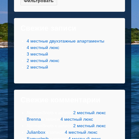
Свежие записи
4 местные двухэтажные апартаменты
4 местный люкс
3 местный
2 местный люкс
2 местный
Свежие комментарии
NormanSnots
к записи
2 местный люкс
Brenna
к записи
4 местный люкс
NormanSnots
к записи
2 местный люкс
Julianbox
к записи
4 местный люкс
Samuelmib
к записи
4 местный люкс