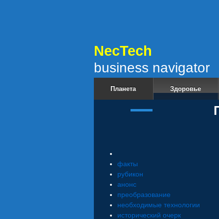
NecT
business navigator
Планета
Здоровье
П
факты
рубикон
анонс
преобразование
необходимые технологии
исторический очерк