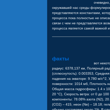
очевидно,
окружавшей нас среды формулиров
представляются константами, кот
процесса пока полностью не описа
связи с чем не представляется во
процесса является самой важной и
факты
вот некот
радиус: 6378,137 км, Полярный ра
(сплюснутость): 0.003353, Средняя
падения на экваторе: 9.780 м/с^2, 
поверхности: 1014 мб, Плотность н
Общая масса гидросферы: 1.4 x 10^
20 °C), Скорость ветра: от 0 до 1
компоненты: 78.08% азота (N2), 20
(CO2) – 415; неон (Ne) – 18.18; гел
обычно составляет около 1%. В сл