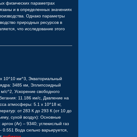
ных физических параметрах
язаны и в определенных значениях
роизводства. Однако параметры
зводство природных ресурсов в
ляется, что исследование этого
 х 10^10 км^3, Экваториальный
 ядра: 3485 км, Эллипсоидный
 м/с^2, Ускорение свободного
бегания: 11.186 км/с, Давление на
са атмосферы: 5.1 x 10^18 кг,
ратур: от 283 К до 293 К (от 10 до
ъему, сухой воздух): Основные
аргон (Ar) – 9340; углекислый газ
) – 0.551 Вода сильно варьируется,
ит
рубикон