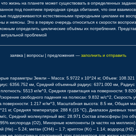
 что жизнь на планете может существовать в определенных задан
анное под понятием природная среда обитания, что они взаимосв
орые поддерживаются естественными природными циклами ее восп
ны и неясны. Это в первую очередь относиться к скорости воспрои
зможным определить циклические объёмы их потребления. Представ
 актуальной проблемой
заявка | вопросы | предложения —
заполнить и отправить
орые параметры Земли – Масса: 5.9722 x 10^24 кг, Объем: 108.321
диус: 6356.752 км, Средний объемный радиус: 6371.000 км, Радиус
 плотность: 5513 кг/м^3, Средняя гравитация на поверхности: 9.820
Ускорение свободного падения на полюсах: 9.832 м/с^2, Скорость у
а поверхности: 1.217 кг/м^3, Масштабная высота: 8.5 км, Общая мас
21 кг, Средняя температура: 288 К (15 °C), Диапазон дневных темпе
00 м/с, Средний молекулярный вес: 28.971 Состав атмосферы (по об
.95% кислорода (O2), Минорные компоненты (в частях на миллион): 
ий (He) – 5.24; метан (CH4) – 1.7; криптон (Kr) – 1.14; водород (H2
учае не допустимых отклонений этих параметров для жизни наступ