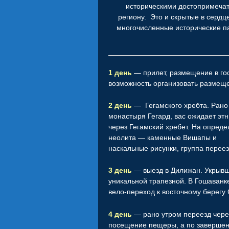
историческими достопримечат
региону. Это и скрытые в сердц
многочисленные исторические п
1 день
— прилет, размещение в гос
возможность организовать размещ
2 день
— Гегамского хребта. Рано 
монастыря Гегард, вас ожидает этн
через Гегамский хребет. На опред
неолита — каменные Вишапы и
наскальные рисунки, группа переез
3 день
— выезд в Дилижан. Укрывши
уникальной трапезной. В Гошаванк
вело-переход к восточному берегу С
4 день
— рано утром переезд через
посещение пещеры, а по завершен