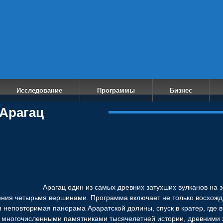
ech
Исследование
Программы
Бизнес
Арагац
Арагац один из самых древних затухших вулканов на 
ения четырьмя вершинами. Программа включает не только восхожд
я неповторимая панорама Араратской долины, спуск в кратер, где 
с многочисленными памятниками тысячелетней истории, древними