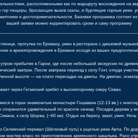
ельностями, расположенными как по маршруту восхождения на вер
е гор пещеры, бросающие вызов скалы, и бурлящие горные реки, 
амятники и достопримечательности. Базовая программа состоит из
вашей заявки можно корректировать сроки и саму программу
тинице, прогулка по Еревану, ужин в ресторане с джазовой музыко
ение и времяпровождения в Ереване исходя из ваших предпочтени
утром прибытие в Гарни, где после небольшой экскурсии по древ
ический завтрак. После завтрака переезд к селу Гохт, откуда уча
еленной высоте — на плато пересадка на джипы. На джипах, осматр
жает через Гегамский хребет к высокогорному озеру Севан
еся в горах знаменитые монастыри Гошаванк (12-13 вв.) с книгохр
е сохранился удивительный по красоте хачкар. Посадка дерева у м
евана, к селу Шоржа, (~60 км). Отдых на берегу, закат, ужин. Ночь
 Селимский перевал (Шёлковый путь) к ущелью реки Арпа, По дор
ии мастер-класс по приготовлению армянского шашлыка. Рано утр