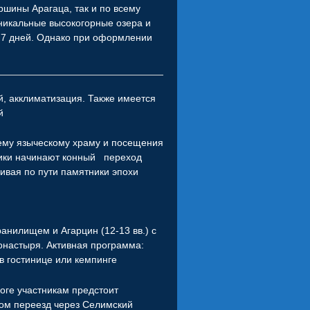
шины Арагаца, так и по всему
уникальные высокогорные озера и
 7 дней. Однако при оформлении
й, акклиматизация. Также имеется
й
нему языческому храму и посещения
стники начинают конный переход
ивая по пути памятники эпохи
анилищем и Агарцин (12-13 вв.) с
онастыря. Активная программа:
 в гостинице или кемпинге
оге участникам предстоит
ом переезд через Селимский