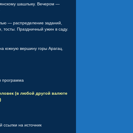
рмянскому шашлыку. Вечером —
е
олью — распределение заданий,
, тосты. Праздничный ужин в саду.
 на южную вершину горы Арагац.
я программа
человек (в любой другой валюте
)
й ссылки на источник