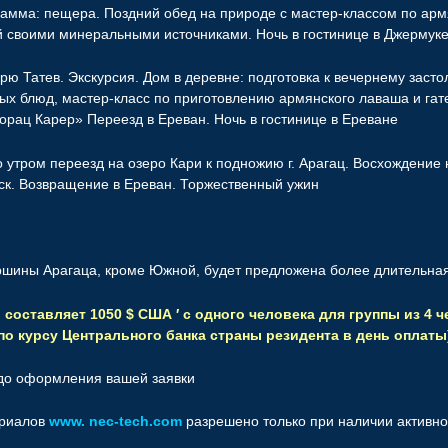
грамма: пещера. Поздний обед на природе с мастер-классом по а
й своими минеральными источниками. Ночь в гостинице в Джермук
ю Татев. Экскурсия. Дом в деревне: подготовка к вечернему заст
х блюд, мастер-класс по приготовлению армянского лаваша и гате
рац Карер» Переезд в Ереван. Ночь в гостинице в Ереване
утром переезд на озеро Кари к подножию г. Арагац. Восхождение
уск. Возвращение в Ереван. Торжественный ужин
ршины Арагаца, кроме Южной, будет предложена более длительна
оставляет 1050 $ США ′ с одного человека для группы из 4 
по курсу Центрального банка страны резидента в день оплаты
до оформления вашей заявки
ериалов
www.
nec-tech.com
разрешено только при наличии активно