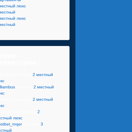
местный люкс
местный
местный люкс
местный
ежие
мментарии
anebug
к записи
2 местный
кс
lliambus
к записи
2 местный
кс
anebug
к записи
2 местный
кс
ctorswomo
к записи
2
стный люкс
stbet_mqer
к записи
3
стный