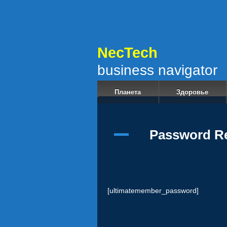
NecT
business navigator
Планета
Здоровье
Password R
[ultimatemember_password]