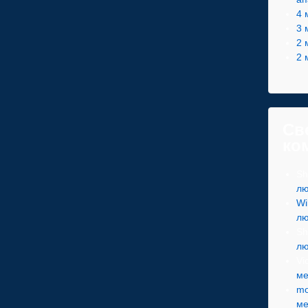
4 
3 
2 
2 
Св
ко
Sh
лю
Wi
лю
Sh
лю
Vi
ме
mo
ме