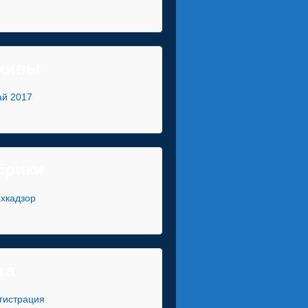
хивы
й 2017
брики
хкадзор
та
гистрация