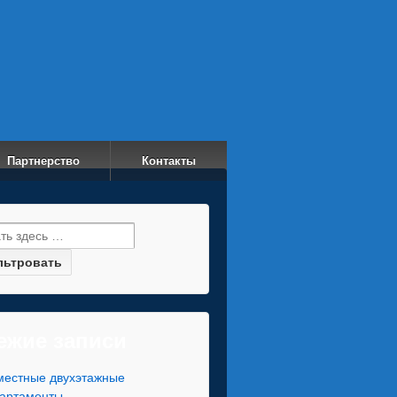
Партнерство
Контакты
и:
ежие записи
местные двухэтажные
артаменты