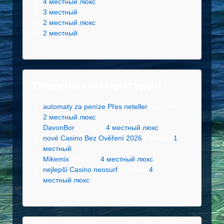
4 местный люкс
3 местный
2 местный люкс
2 местный
Свежие комментарии
automaty za peníze Přes neteller
к записи
2 местный люкс
DavonBor
к записи
4 местный люкс
nové Casino Bez Ověření 2026
к записи
1
местный
Mikemix
к записи
4 местный люкс
nejlepší Casino neosurf
к записи
4
местный люкс