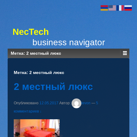
NecTech
business navigator
Метка:
2 местный люкс
Метка:
2 местный люкс
2 местный люкс
Опубликовано
12.05.2017
Автор:
levon
—
5
комментариев ↓