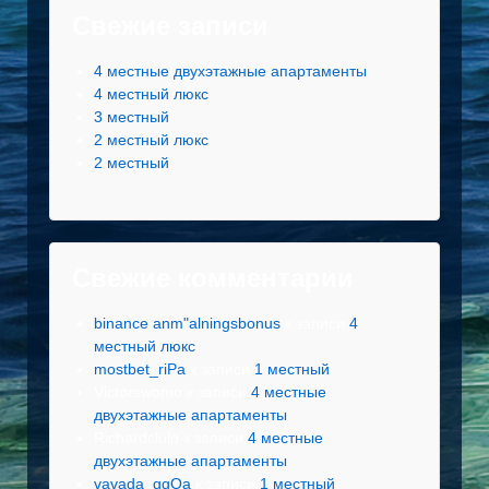
Свежие записи
4 местные двухэтажные апартаменты
4 местный люкс
3 местный
2 местный люкс
2 местный
Свежие комментарии
binance anm"alningsbonus
к записи
4
местный люкс
mostbet_riPa
к записи
1 местный
Victorswomo
к записи
4 местные
двухэтажные апартаменты
Richardclulp
к записи
4 местные
двухэтажные апартаменты
vavada_ggOa
к записи
1 местный