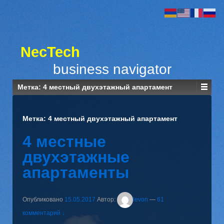
NecTech
business navigator
Метка:
4 местный двухэтажный апартамент
Метка:
4 местный двухэтажный апартамент
4 местные
двухэтажные
апартаменты
Опубликовано
15.05.2017
Автор:
levon
—
61
комментарий ↓