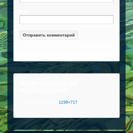
Сайт
Информация об
изображении
Полный размер:
1198×717
px