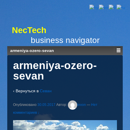
NecTech
business navigator
armeniya-ozero-sevan
armeniya-ozero-
sevan
‹ Вернуться в
Севан
Опубликовано
30.05.2017
Автор:
levon
—
Нет
комментариев ↓