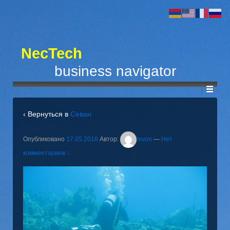
NecTech
business navigator
‹ Вернуться в
Севан
Опубликовано
17.05.2018
Автор:
levon
—
Нет
комментариев ↓