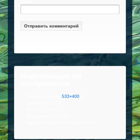
Сайт
Информация об
изображении
Полный размер:
533×400
px
Диафрагма: f/2.8
Фокус: 7.7мм
Выдержка: 1/250 сек
Камера: Canon DIGITAL IXUS 750